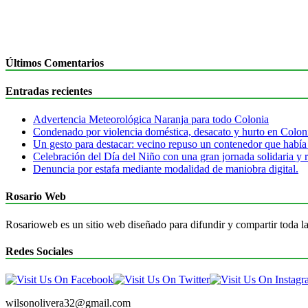
Últimos Comentarios
Entradas recientes
Advertencia Meteorológica Naranja para todo Colonia
Condenado por violencia doméstica, desacato y hurto en Colon
Un gesto para destacar: vecino repuso un contenedor que había
Celebración del Día del Niño con una gran jornada solidaria y r
Denuncia por estafa mediante modalidad de maniobra digital.
Rosario Web
Rosarioweb es un sitio web diseñado para difundir y compartir toda la
Redes Sociales
wilsonolivera32@gmail.com