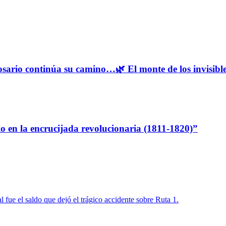
osario continúa su camino…🌿 El monte de los invisibles
io en la encrucijada revolucionaria (1811-1820)”
l fue el saldo que dejó el trágico accidente sobre Ruta 1.