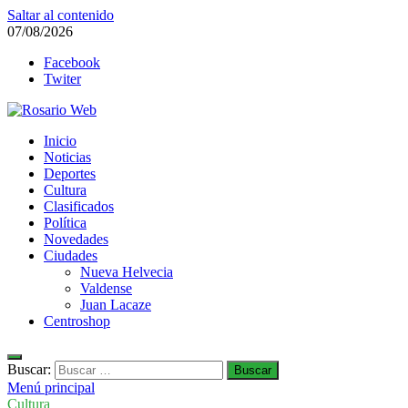
Saltar al contenido
07/08/2026
Facebook
Twiter
Rosario Web
Inicio
Todas la noticias de Rosario y la zona
Noticias
Deportes
Cultura
Clasificados
Política
Novedades
Ciudades
Nueva Helvecia
Valdense
Juan Lacaze
Centroshop
Buscar:
Menú principal
Cultura