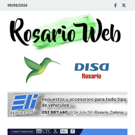
09/08/2026
R
Tod
la
W
noti
de
Rosa
y la
zon