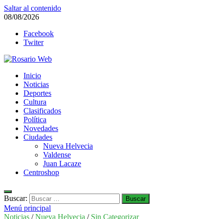
Saltar al contenido
08/08/2026
Facebook
Twiter
Rosario Web
Inicio
Todas la noticias de Rosario y la zona
Noticias
Deportes
Cultura
Clasificados
Política
Novedades
Ciudades
Nueva Helvecia
Valdense
Juan Lacaze
Centroshop
Buscar:
Menú principal
Noticias
/
Nueva Helvecia
/
Sin Categorizar