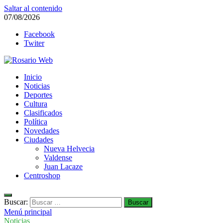
Saltar al contenido
07/08/2026
Facebook
Twiter
Rosario Web
Inicio
Todas la noticias de Rosario y la zona
Noticias
Deportes
Cultura
Clasificados
Política
Novedades
Ciudades
Nueva Helvecia
Valdense
Juan Lacaze
Centroshop
Buscar:
Menú principal
Noticias