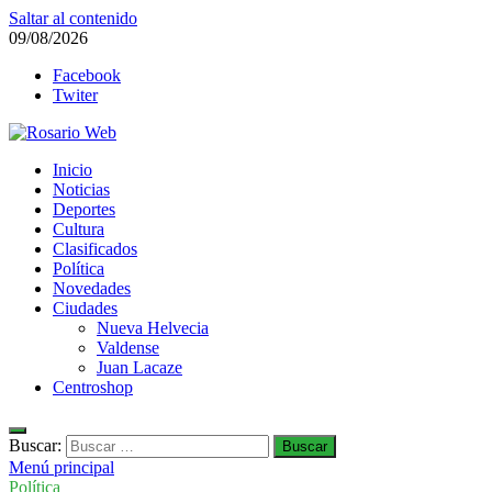
Saltar al contenido
09/08/2026
Facebook
Twiter
Rosario Web
Inicio
Todas la noticias de Rosario y la zona
Noticias
Deportes
Cultura
Clasificados
Política
Novedades
Ciudades
Nueva Helvecia
Valdense
Juan Lacaze
Centroshop
Buscar:
Menú principal
Política