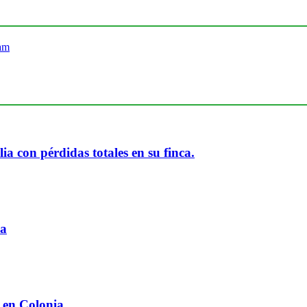
ia con pérdidas totales en su finca.
ia
 en Colonia.