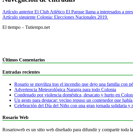
Artículo anterior
El Club Atlético El Parque llama a interesados a pres
Artículo siguiente
Colonia: Elecciones Nacionales 2019.
El tiempo – Tutiempo.net
Últimos Comentarios
Entradas recientes
Rosario se moviliza tras el incendio que dejo una familia con pér
Advertencia Meteorológica Naranja para todo Colonia
Condenado por violencia doméstica, desacato y hurto en Colon
Un gesto para destacar: vecino repuso un contenedor que había
Celebración del Día del Niño con una gran jornada solidaria y r
Rosario Web
Rosarioweb es un sitio web diseñado para difundir y compartir toda la