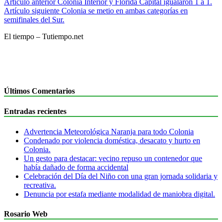
Artículo anterior
Colonia Interior y Florida Capital igualaron 1 a 1.
Artículo siguiente
Colonia se metio en ambas categorías en
semifinales del Sur.
El tiempo – Tutiempo.net
Últimos Comentarios
Entradas recientes
Advertencia Meteorológica Naranja para todo Colonia
Condenado por violencia doméstica, desacato y hurto en
Colonia.
Un gesto para destacar: vecino repuso un contenedor que
había dañado de forma accidental
Celebración del Día del Niño con una gran jornada solidaria y
recreativa.
Denuncia por estafa mediante modalidad de maniobra digital.
Rosario Web