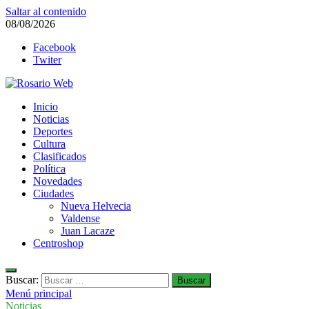
Saltar al contenido
08/08/2026
Facebook
Twiter
Rosario Web
Inicio
Todas la noticias de Rosario y la zona
Noticias
Deportes
Cultura
Clasificados
Política
Novedades
Ciudades
Nueva Helvecia
Valdense
Juan Lacaze
Centroshop
Buscar:
Menú principal
Noticias