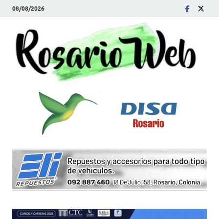
08/08/2026
R
Tod
la
W
noti
de
Rosa
y la
zon