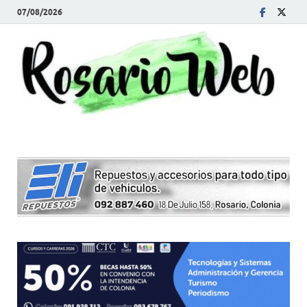
07/08/2026
R
Tod
la
W
noti
de
Rosa
y la
zon