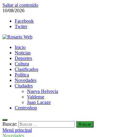
Saltar al contenido
10/08/2026
Facebook
Twiter
Rosario Web
Inicio
Todas la noticias de Rosario y la zona
Noticias
Deportes
Cultura
Clasificados
Política
Novedades
Ciudades
Nueva Helvecia
Valdense
Juan Lacaze
Centroshop
Buscar:
Menú principal
Novedades