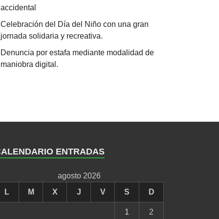
accidental
Celebración del Día del Niño con una gran
jornada solidaria y recreativa.
Denuncia por estafa mediante modalidad de
maniobra digital.
CALENDARIO ENTRADAS
agosto 2026
L
M
X
J
V
S
D
1
2