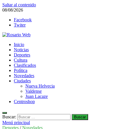
Saltar al contenido
08/08/2026
Facebook
Twiter
Rosario Web
Inicio
Todas la noticias de Rosario y la zona
Noticias
Deportes
Cultura
Clasificados
Política
Novedades
Ciudades
Nueva Helvecia
Valdense
Juan Lacaze
Centroshop
Buscar:
Menú principal
Deportes
/
Novedades