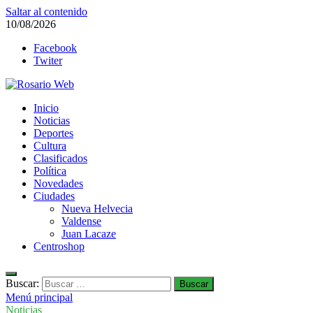
Saltar al contenido
10/08/2026
Facebook
Twiter
Rosario Web
Inicio
Todas la noticias de Rosario y la zona
Noticias
Deportes
Cultura
Clasificados
Política
Novedades
Ciudades
Nueva Helvecia
Valdense
Juan Lacaze
Centroshop
Buscar:
Menú principal
Noticias