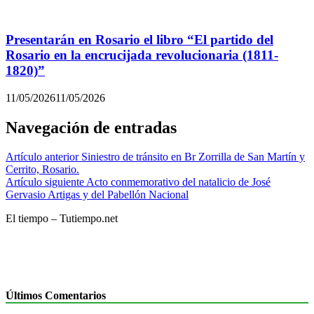
Presentarán en Rosario el libro “El partido del
Rosario en la encrucijada revolucionaria (1811-
1820)”
11/05/2026
11/05/2026
Navegación de entradas
Artículo anterior
Siniestro de tránsito en Br Zorrilla de San Martín y
Cerrito, Rosario.
Artículo siguiente
Acto conmemorativo del natalicio de José
Gervasio Artigas y del Pabellón Nacional
El tiempo – Tutiempo.net
Últimos Comentarios