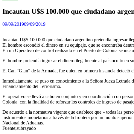
Incautan U$S 100.000 que ciudadano argent
09/09/2019
09/09/2019
Incautan U$S 100.000 que ciudadano argentino pretendía ingresar il
El hombre escondió el dinero en su equipaje, que se encontraba dentro
En un Operativo de control realizado en el Puerto de Colonia se inca
El hombre pretendía ingresar el dinero ilegalmente al país oculto en s
El Can “Gian” de la Armada, fue quien en primera instancia detectó e
Inmediatamente, se puso en conocimiento a la Señora Jueza Letrada de
Financiamiento del Terrorismo.
El operativo se llevó a cabo en conjunto y en coordinación con perso
Colonia, con la finalidad de reforzar los controles de ingreso de pasaj
De acuerdo a la normativa vigente que establece que » todas las person
instrumentos monetarios a través de la frontera por un monto superio
Nacional de Aduanas.
Fuente;subrayado