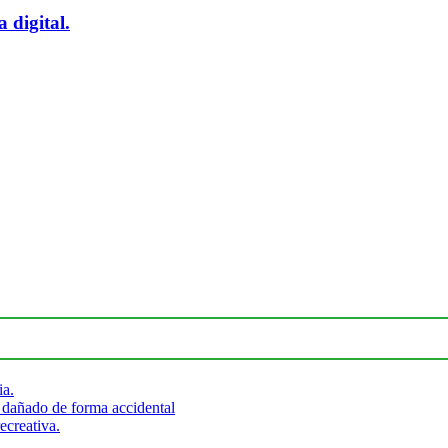
 digital.
ia.
 dañado de forma accidental
ecreativa.