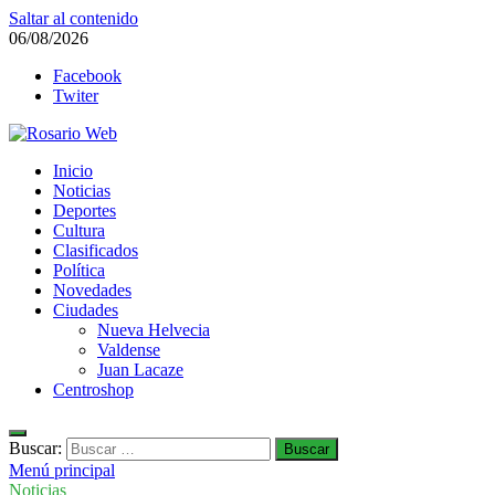
Saltar al contenido
06/08/2026
Facebook
Twiter
Rosario Web
Inicio
Todas la noticias de Rosario y la zona
Noticias
Deportes
Cultura
Clasificados
Política
Novedades
Ciudades
Nueva Helvecia
Valdense
Juan Lacaze
Centroshop
Buscar:
Menú principal
Noticias