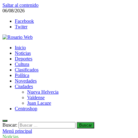
Saltar al contenido
06/08/2026
Facebook
Twiter
Rosario Web
Inicio
Todas la noticias de Rosario y la zona
Noticias
Deportes
Cultura
Clasificados
Política
Novedades
Ciudades
Nueva Helvecia
Valdense
Juan Lacaze
Centroshop
Buscar:
Menú principal
Noticias