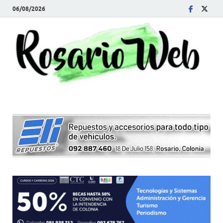
06/08/2026
R
Tod
la
W
noti
de
Rosa
y la
zon