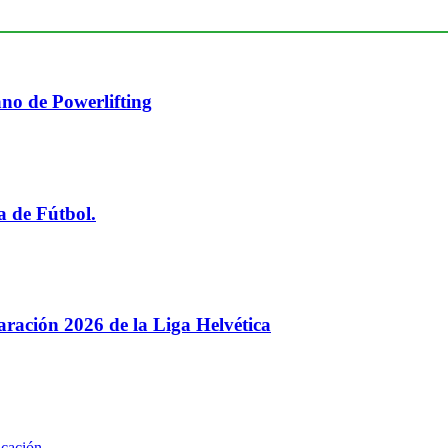
no de Powerlifting
a de Fútbol.
paración 2026 de la Liga Helvética
ucación