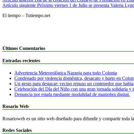
Artículo siguiente
Próximo viernes 1 de Julio se presenta Valeria Lyn
El tiempo – Tutiempo.net
Últimos Comentarios
Entradas recientes
Advertencia Meteorológica Naranja para todo Colonia
Condenado por violencia doméstica, desacato y hurto en Colon
Un gesto para destacar: vecino repuso un contenedor que había
Celebración del Día del Niño con una gran jornada solidaria y r
Denuncia por estafa mediante modalidad de maniobra digital.
Rosario Web
Rosarioweb es un sitio web diseñado para difundir y compartir toda la
Redes Sociales