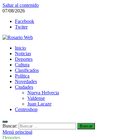
Saltar al contenido
07/08/2026
Facebook
Twiter
Rosario Web
Inicio
Todas la noticias de Rosario y la zona
Noticias
Deportes
Cultura
Clasificados
Política
Novedades
Ciudades
Nueva Helvecia
Valdense
Juan Lacaze
Centroshop
Buscar:
Menú principal
Deportes