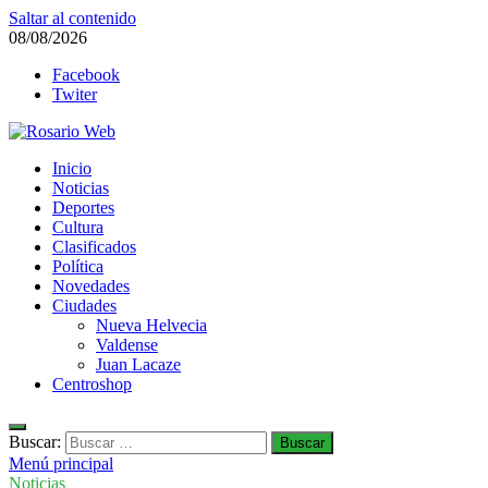
Saltar al contenido
08/08/2026
Facebook
Twiter
Rosario Web
Inicio
Todas la noticias de Rosario y la zona
Noticias
Deportes
Cultura
Clasificados
Política
Novedades
Ciudades
Nueva Helvecia
Valdense
Juan Lacaze
Centroshop
Buscar:
Menú principal
Noticias