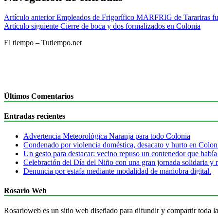
Artículo anterior
Empleados de Frigorífico MARFRIG de Tarariras fue
Artículo siguiente
Cierre de boca y dos formalizados en Colonia
El tiempo – Tutiempo.net
Últimos Comentarios
Entradas recientes
Advertencia Meteorológica Naranja para todo Colonia
Condenado por violencia doméstica, desacato y hurto en Colon
Un gesto para destacar: vecino repuso un contenedor que había
Celebración del Día del Niño con una gran jornada solidaria y r
Denuncia por estafa mediante modalidad de maniobra digital.
Rosario Web
Rosarioweb es un sitio web diseñado para difundir y compartir toda la