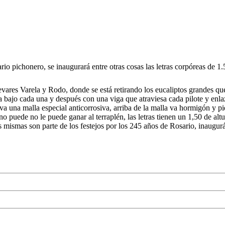
pichonero, se inaugurará entre otras cosas las letras corpóreas de 1.5 
levares Varela y Rodo, donde se está retirando los eucaliptos grandes qu
ara bajo cada una y después con una viga que atraviesa cada pilote y enl
eva una malla especial anticorrosiva, arriba de la malla va hormigón y p
o puede no le puede ganar al terraplén, las letras tienen un 1,50 de a
s mismas son parte de los festejos por los 245 años de Rosario, inaugu