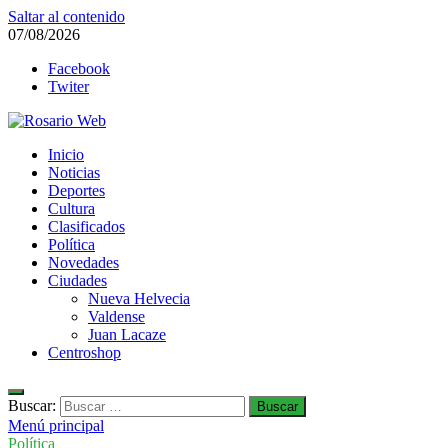
Saltar al contenido
07/08/2026
Facebook
Twiter
Rosario Web
Inicio
Todas la noticias de Rosario y la zona
Noticias
Deportes
Cultura
Clasificados
Política
Novedades
Ciudades
Nueva Helvecia
Valdense
Juan Lacaze
Centroshop
Buscar:
Menú principal
Política