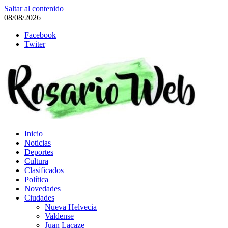
Saltar al contenido
08/08/2026
Facebook
Twiter
Rosario Web
Inicio
Todas la noticias de Rosario y la zona
Noticias
Deportes
Cultura
Clasificados
Política
Novedades
Ciudades
Nueva Helvecia
Valdense
Juan Lacaze