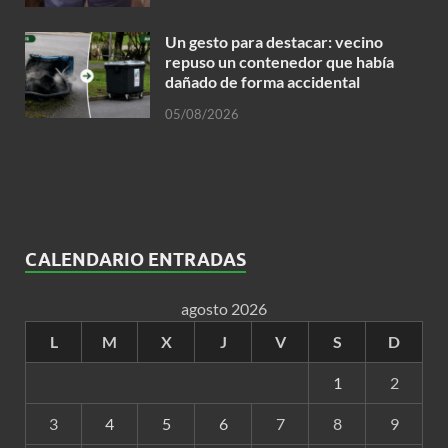
Un gesto para destacar: vecino
repuso un contenedor que había
dañado de forma accidental
05/08/2026
CALENDARIO ENTRADAS
agosto 2026
L
M
X
J
V
S
D
1
2
3
4
5
6
7
8
9