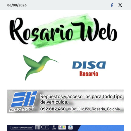
06/08/2026
R
Tod
la
W
noti
de
Rosa
y la
zon