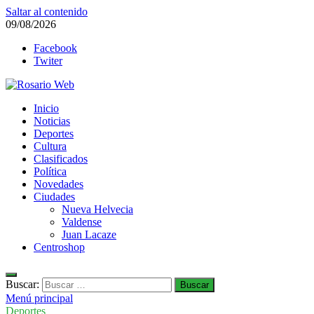
Saltar al contenido
09/08/2026
Facebook
Twiter
Rosario Web
Inicio
Todas la noticias de Rosario y la zona
Noticias
Deportes
Cultura
Clasificados
Política
Novedades
Ciudades
Nueva Helvecia
Valdense
Juan Lacaze
Centroshop
Buscar:
Menú principal
Deportes