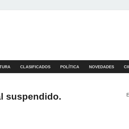
b
 zona
TURA
CLASIFICADOS
POLÍTICA
NOVEDADES
CI
al suspendido.
E