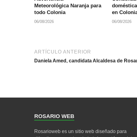
Meteorológica Naranja para
doméstica
todo Colonia
en Colonia
06/08/2026
06/08/2026
ARTÍCULO ANTERIOR
Daniela Amed, candidata Alcaldesa de Rosar
ROSARIO WEB
Rosarioweb es un sitio web diseñado para