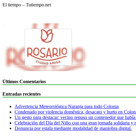
El tiempo – Tutiempo.net
Últimos Comentarios
Entradas recientes
Advertencia Meteorológica Naranja para todo Colonia
Condenado por violencia doméstica, desacato y hurto en Colon
Un gesto para destacar: vecino repuso un contenedor que había
Celebración del Día del Niño con una gran jornada solidaria y r
Denuncia por estafa mediante modalidad de maniobra digital.