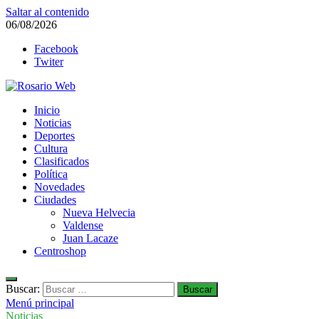
Saltar al contenido
06/08/2026
Facebook
Twiter
Rosario Web
Inicio
Todas la noticias de Rosario y la zona
Noticias
Deportes
Cultura
Clasificados
Política
Novedades
Ciudades
Nueva Helvecia
Valdense
Juan Lacaze
Centroshop
Buscar:
Menú principal
Noticias