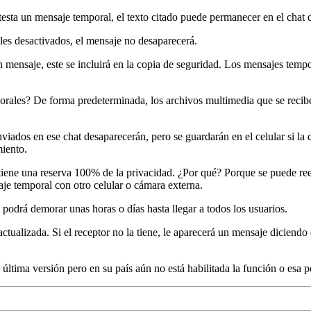
testa un mensaje temporal, el texto citado puede permanecer en el chat d
les desactivados, el mensaje no desaparecerá.
 mensaje, este se incluirá en la copia de seguridad. Los mensajes temp
porales? De forma predeterminada, los archivos multimedia que se reci
viados en ese chat desaparecerán, pero se guardarán en el celular si la 
iento.
tiene una reserva 100% de la privacidad. ¿Por qué? Porque se puede ree
je temporal con otro celular o cámara externa.
podrá demorar unas horas o días hasta llegar a todos los usuarios.
 actualizada. Si el receptor no la tiene, le aparecerá un mensaje dicien
 última versión pero en su país aún no está habilitada la función o esa p