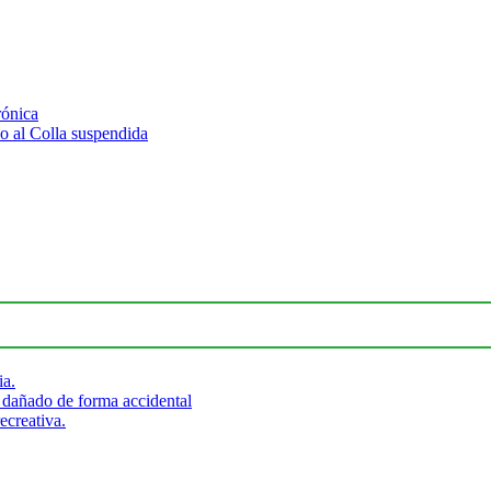
rónica
 al Colla suspendida
ia.
 dañado de forma accidental
ecreativa.