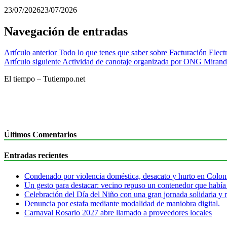
23/07/2026
23/07/2026
Navegación de entradas
Artículo anterior
Todo lo que tenes que saber sobre Facturación Elect
Artículo siguiente
Actividad de canotaje organizada por ONG Mirando
El tiempo – Tutiempo.net
Últimos Comentarios
Entradas recientes
Condenado por violencia doméstica, desacato y hurto en Colon
Un gesto para destacar: vecino repuso un contenedor que había
Celebración del Día del Niño con una gran jornada solidaria y r
Denuncia por estafa mediante modalidad de maniobra digital.
Carnaval Rosario 2027 abre llamado a proveedores locales