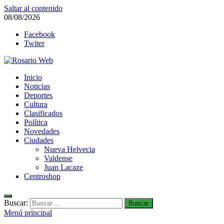
Saltar al contenido
08/08/2026
Facebook
Twiter
Rosario Web
Inicio
Todas la noticias de Rosario y la zona
Noticias
Deportes
Cultura
Clasificados
Política
Novedades
Ciudades
Nueva Helvecia
Valdense
Juan Lacaze
Centroshop
Buscar:
Menú principal