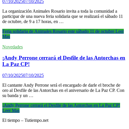
07/10/2025
07/10/2025
La organización Animales Rosario invita a toda la comunidad a
participar de una nueva feria solidaria que se realizará el sábado 11
de octubre, de 9 a 17 horas, en …
Feria solidaria de Animales Rosario este sábado 11 de octubre
Leer
Mas
Novedades
¡Andy Perrone cerrará el Desfile de las Antorchas en
La Paz CP!
07/10/2025
07/10/2025
El cantante Andy Perrone será el encargado de darle el broche de
oro al Desfile de las Antorchas en el aniversario de La Paz CP. Con
su banda y un …
¡Andy Perrone cerrará el Desfile de las Antorchas en La Paz CP!
Leer Mas
El tiempo – Tutiempo.net